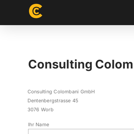
Skip
to
content
Consulting Colo
Consulting Colombani GmbH
Dentenbergstrasse 45
3076 Worb
Ihr Name