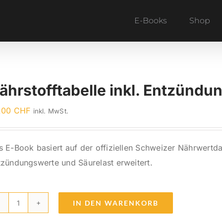
E-Books
Shop
ährstofftabelle inkl. Entzündu
.00
CHF
inkl. MwSt.
s E-Book basiert auf der offiziellen Schweizer Nährwertd
tzündungswerte und Säurelast erweitert.
IN DEN WARENKORB
Nährstofftabelle
inkl.