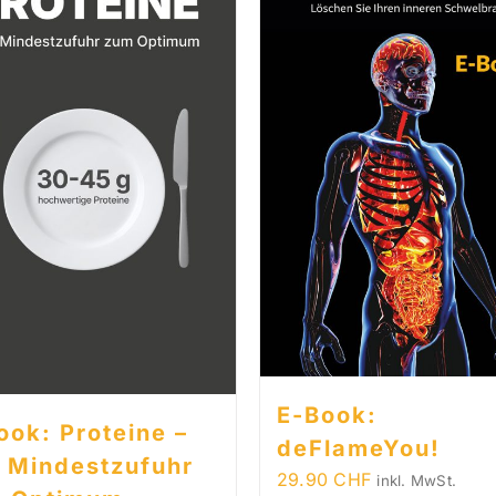
E-Book:
ook: Proteine –
deFlameYou!
 Mindestzufuhr
29.90
CHF
inkl. MwSt.