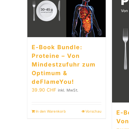
E-Book Bundle:
Proteine – Von
Mindestzufuhr zum
Optimum &
deFlameYou!
39.90
CHF
inkl. MwSt.
E-B
In den Warenkorb
Vorschau
Von