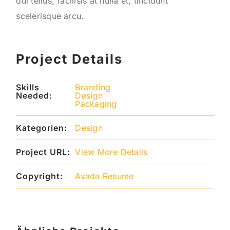
dui tellus, facilisis at nulla et, tincidunt
scelerisque arcu.
Project Details
Skills
Branding
Needed:
Design
Packaging
Kategorien:
Design
Project URL:
View More Details
Copyright:
Avada Resume