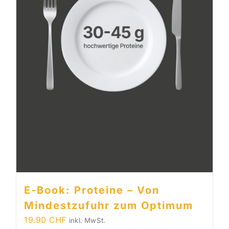
E-Book: Proteine – Von
Mindestzufuhr zum Optimum
19.90
CHF
inkl. MwSt.