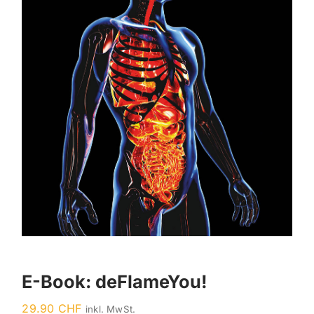
E-Book: deFlameYou!
29.90
CHF
inkl. MwSt.