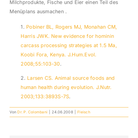
Milchprodukte, Fische und Eier einen Teil des
Menüplans ausmachen
.
1.
Pobiner BL, Rogers MJ, Monahan CM,
Harris JWK. New evidence for hominin
carcass processing strategies at 1.5 Ma,
Koobi Fora, Kenya. J.Hum.Evol.
2008;55:103-30
.
2.
Larsen CS. Animal source foods and
human health during evolution. J.Nutr.
2003;133:3893S-7S
.
Von
Dr. P. Colombani
|
24.06.2008
|
Fleisch