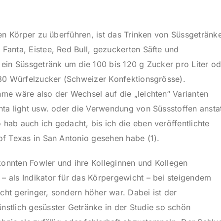
den Körper zu überführen, ist das Trinken von Süssgetränk
Fanta, Eistee, Red Bull, gezuckerten Säfte und
 ein Süssgetränk um die 100 bis 120 g Zucker pro Liter od
s 30 Würfelzucker (Schweizer Konfektionsgrösse
).
me wäre also der Wechsel auf die „leichten“ Varianten
nta light usw. oder die Verwendung von Süssstoffen ansta
hab auch ich gedacht, bis ich die eben veröffentlichte
of Texas in San Antonio gesehen habe (1).
onnten Fowler und ihre Kolleginnen und Kollegen
– als Indikator für das Körpergewicht – bei steigendem
ht geringer, sondern höher war. Dabei ist der
lich gesüsster Getränke in der Studie so schön