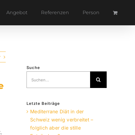
Angebot
Referenzen
Person
r
Suche
Suche
e
nach:
Letzte Beiträge
Mediterrane Diät in der
Schweiz wenig verbreitet –
folglich aber die stille
,