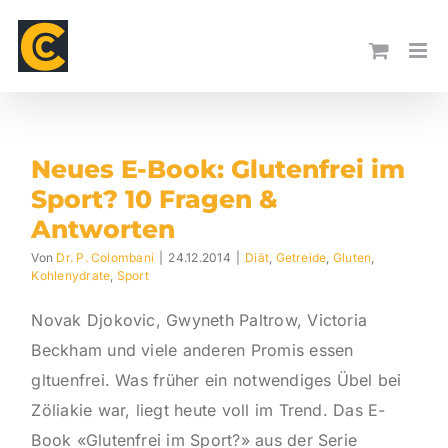
Skip
to
content
Neues E-Book: Glutenfrei im
Sport? 10 Fragen &
Antworten
Von
Dr. P. Colombani
|
24.12.2014
|
Diät
,
Getreide
,
Gluten
,
Kohlenydrate
,
Sport
Novak Djokovic, Gwyneth Paltrow, Victoria
Beckham und viele anderen Promis essen
gltuenfrei. Was früher ein notwendiges Übel bei
Zöliakie war, liegt heute voll im Trend. Das E-
Book «Glutenfrei im Sport?» aus der Serie