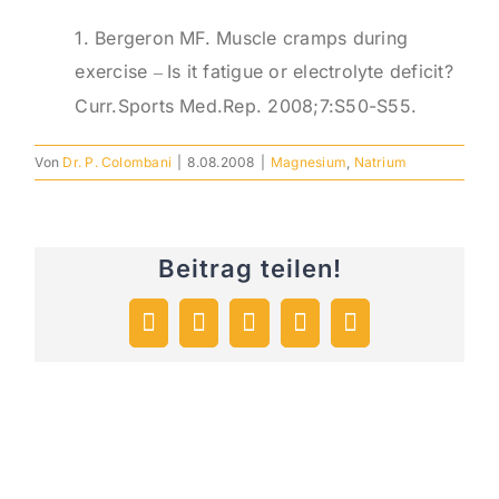
1. Bergeron MF. Muscle cramps during
exercise
Is it fatigue or electrolyte deficit?
–
Curr.Sports Med.Rep. 2008;7:S50-S55.
Von
Dr. P. Colombani
|
8.08.2008
|
Magnesium
,
Natrium
Beitrag teilen!
Facebook
X
LinkedIn
WhatsApp
E-
Mail