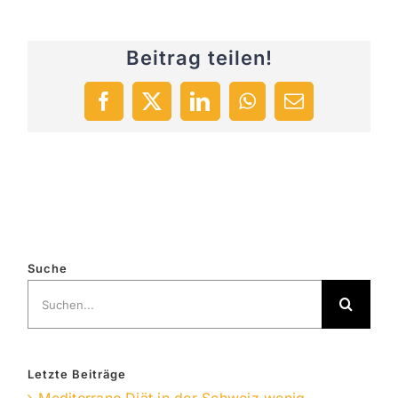
Beitrag teilen!
Facebook
X
LinkedIn
WhatsApp
E-
Mail
Suche
Suche
nach:
Letzte Beiträge
Mediterrane Diät in der Schweiz wenig