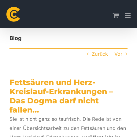
Skip
to
content
Blog
Zurück
Vor
Fettsäuren und Herz-
Kreislauf-Erkrankungen –
Das Dogma darf nicht
fallen…
Sie ist nicht ganz so taufrisch. Die Rede ist von
einer Übersichtsarbeit zu den Fettsäuren und den